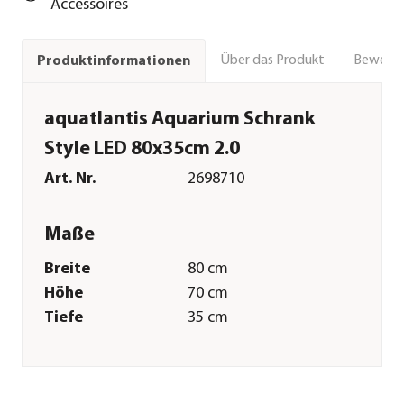
Accessoires
Über das Produkt
Bewert
Produktinformationen
aquatlantis Aquarium Schrank
Style LED 80x35cm 2.0
Art. Nr.
2698710
Maße
Breite
80 cm
Höhe
70 cm
Tiefe
35 cm
Merkmale
Farbe
Weiß