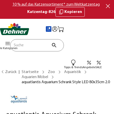
10 % auf das Katzensortiment* zum Weltkatzentag
Katzentag-826
Kopieren
lle Kategorien
Tipps & Trends
Angebote
SALE
Zurück
Startseite
Zoo
Aquaristik
Aquarien Möbel
aquatlantis Aquarium Schrank Style LED 80x35cm 2.0