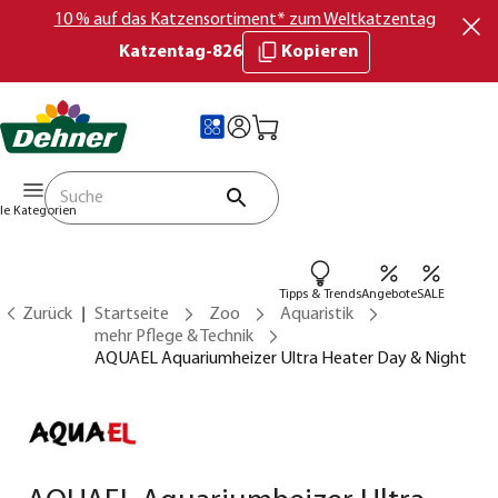
10 % auf das Katzensortiment* zum Weltkatzentag
Katzentag-826
Kopieren
lle Kategorien
Tipps & Trends
Angebote
SALE
Zurück
Startseite
Zoo
Aquaristik
mehr Pflege & Technik
AQUAEL Aquariumheizer Ultra Heater Day & Night