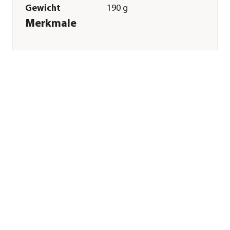
Gewicht
190 g
Merkmale
Farbe
Schwarz
Materialien
Kunststoff
Verpackung
Karton
Einsatzbereich
Süßwasser
Technische Details
Leistung
25 W
Sonstiges
Marke
Aquael
Tierart
Fische|Zierfische|Wasserschildk
Lieferumfang
Heizer inkl.
doppelseitigem
Aufhänger
Hinweis
für Aquarien von 10-