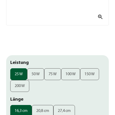
Leistung
25 W
50 W
75 W
100 W
150 W
200 W
Länge
16,3 cm
20,8 cm
27,4 cm