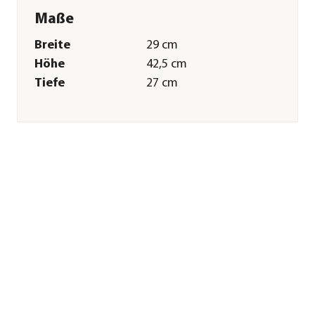
Maße
Breite
29 cm
Höhe
42,5 cm
Tiefe
27 cm
Merkmale
Verpackung
Karton
Einsatzbereich
Süßwasser
Technische Details
Leistung
13,9 W
Funktionen
Außenfilter
Fördermenge
1200 l/h
Sonstiges
Marke
Aquael
Lieferumfang
Außenfilter inkl.