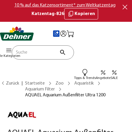
10 % auf das Katzensortiment* zum Weltkatzentag
Katzentag-826
Kopieren
lle Kategorien
Tipps & Trends
Angebote
SALE
Zurück
Startseite
Zoo
Aquaristik
Aquarium Filter
AQUAEL Aquarium Außenfilter Ultra 1200