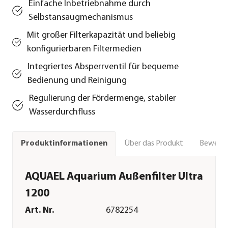
Einfache Inbetriebnahme durch
Selbstansaugmechanismus
Mit großer Filterkapazität und beliebig
konfigurierbaren Filtermedien
Integriertes Absperrventil für bequeme
Bedienung und Reinigung
Regulierung der Fördermenge, stabiler
Wasserdurchfluss
Über das Produkt
Bewert
Produktinformationen
AQUAEL Aquarium Außenfilter Ultra
1200
Art. Nr.
6782254