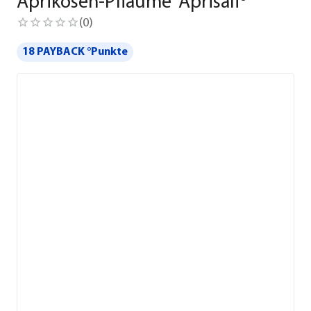
Aprikosen-Pflaume 'Aprisali®'
(
0
)
18 PAYBACK °Punkte