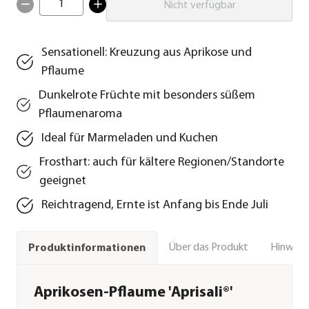
1
Nicht verfügbar
Sensationell: Kreuzung aus Aprikose und
Pflaume
Dunkelrote Früchte mit besonders süßem
Pflaumenaroma
Ideal für Marmeladen und Kuchen
Frosthart: auch für kältere Regionen/Standorte
geeignet
Reichtragend, Ernte ist Anfang bis Ende Juli
Über das Produkt
Hinweise
Produktinformationen
Aprikosen-Pflaume 'Aprisali®'