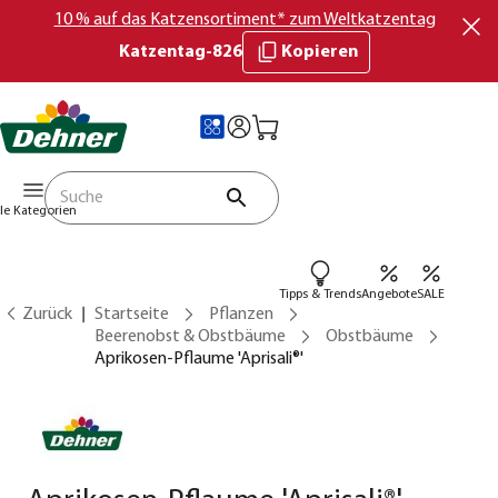
10 % auf das Katzensortiment* zum Weltkatzentag
Katzentag-826
Kopieren
lle Kategorien
Tipps & Trends
Angebote
SALE
Zurück
Startseite
Pflanzen
Beerenobst & Obstbäume
Obstbäume
Aprikosen-Pflaume 'Aprisali®'