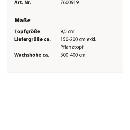
Art. Nr.
7600919
Maße
Topfgröße
9,5 cm
Liefergröße ca.
150-200 cm exkl.
Pflanztopf
Wuchshöhe ca.
300-400 cm
Merkmale
Farbe
Dunkelrot
Erntezeit
Juli
Befruchter
Befruchter(sorte)
erhöht
Ertrag|Selbstbefruchter
Wuchsform
Busch
Besonderheiten
Insektenfreundlich
Lebenszyklus
mehrjährig