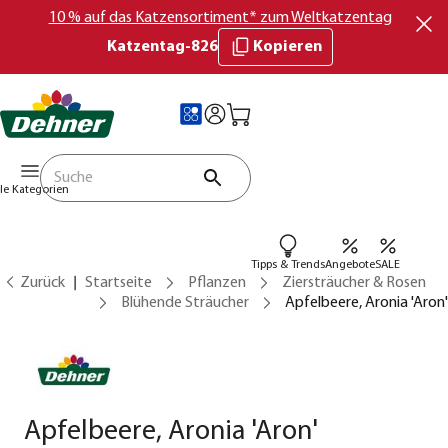
10 % auf das Katzensortiment* zum Weltkatzentag
Katzentag-826
Kopieren
lle Kategorien
Tipps & Trends
Angebote
SALE
Zurück
Startseite
Pflanzen
Ziersträucher & Rosen
Blühende Sträucher
Apfelbeere, Aronia 'Aron'
Apfelbeere, Aronia 'Aron'