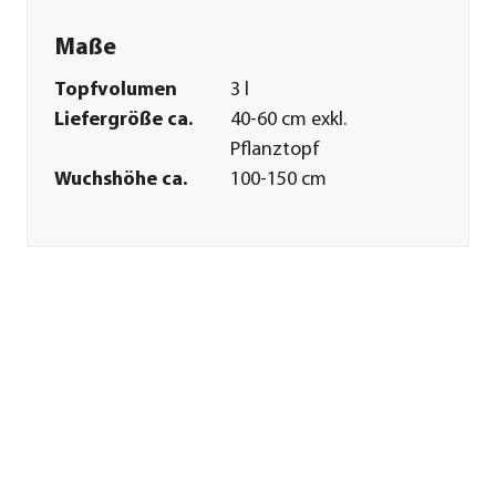
Maße
Topfvolumen
3 l
Liefergröße ca.
40-60 cm exkl.
Pflanztopf
Wuchshöhe ca.
100-150 cm
Merkmale
Farbe
Schwarz
Blütezeit
Mai
Wuchsform
aufrecht|Strauch
Besonderheiten
Insektenfreundlich|Blütenschm
Lebenszyklus
mehrjährig
Pflege
Standort
hell|sonnig|halbschattig
Bodenbeschaffenheit
humos