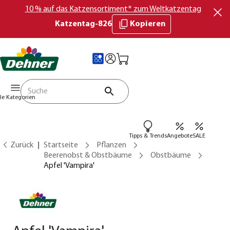
10 % auf das Katzensortiment* zum Weltkatzentag
Katzentag-826
Kopieren
lle Kategorien
Tipps & Trends
Angebote
SALE
Zurück
Startseite
Pflanzen
Beerenobst & Obstbäume
Obstbäume
Apfel 'Vampira'