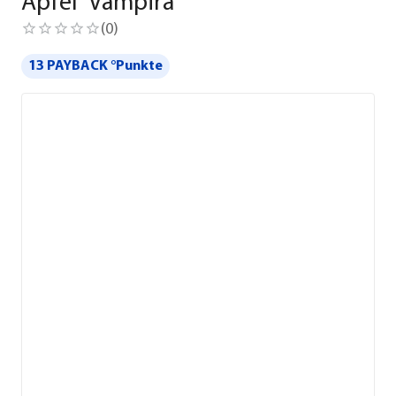
Apfel 'Vampira'
(
0
)
13 PAYBACK °Punkte