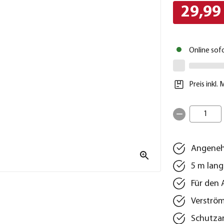
29,99
Online sof
Preis inkl.
1
Angeneh
5 m lang
Für den 
Verströ
Schutzar