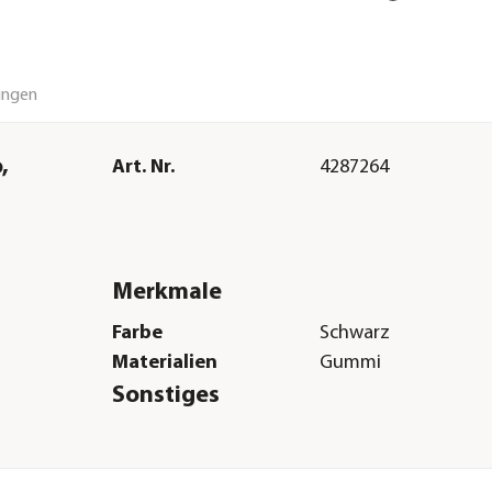
ungen
,
Art. Nr.
4287264
Merkmale
Farbe
Schwarz
Materialien
Gummi
Sonstiges
Marke
Anna´s Collection
Lieferumfang
Lichterkette mit 10 L