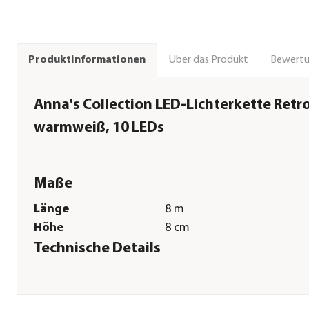
Über das Produkt
Bewert
Produktinformationen
Anna's Collection LED-Lichterkette Retro
warmweiß, 10 LEDs
Maße
Länge
8 m
Höhe
8 cm
Technische Details
Lichtfarbe
Warmweiß
Spannung
24 V