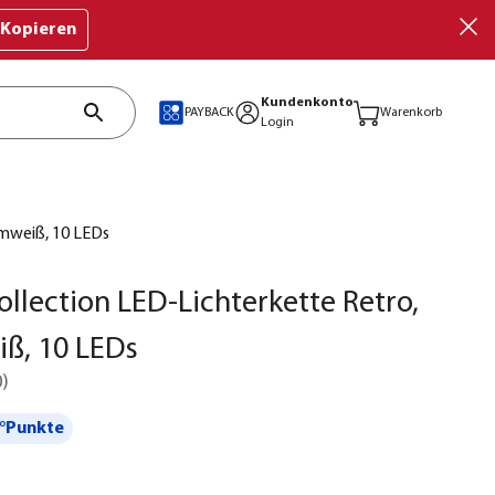
Kopieren
Kundenkonto
PAYBACK
Warenkorb
Login
rmweiß, 10 LEDs
ollection LED-Lichterkette Retro,
ß, 10 LEDs
0
)
°Punkte