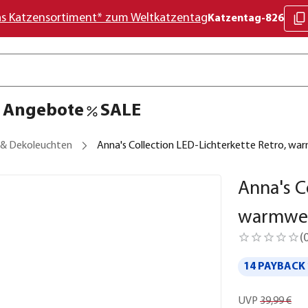
as Katzensortiment* zum Weltkatzentag
Katzentag-826
Angebote
SALE
 & Dekoleuchten
Anna's Collection LED-Lichterkette Retro, wa
Anna's C
warmwei
(
14 PAYBACK 
UVP
39,99 €