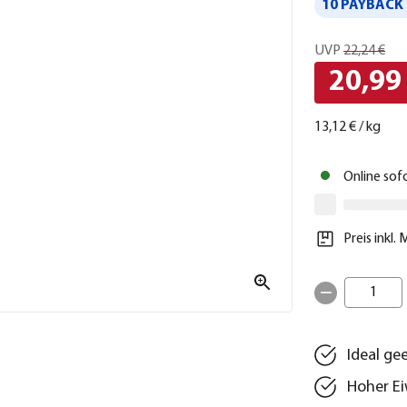
10 PAYBACK 
UVP
22,24 €
20,99
13,12 €
/
kg
Online sof
Preis inkl.
1
Ideal ge
Hoher Ei