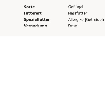
Sorte
Geflügel
Futterart
Nassfutter
Spezialfutter
Allergiker|Getreidefr
Verpackung
Dose
Herstellerangaben
CT
Land
DE
Firma
animonda petcare 
E-Mail
info@animonda.de
Straße
Parkstraße
Hausnummer
40
Postleitzahl
49214
Stadt
Bad Rothefelde