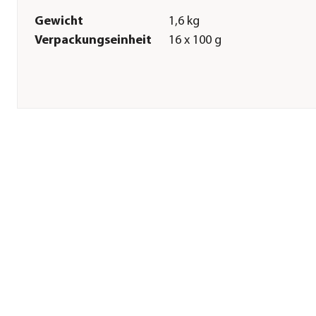
Gewicht
1,6 kg
Verpackungseinheit
16 x 100 g
Sonstiges
Marke
animonda INTEGRA PROTE
Tierart
Hunde
Lebensphase
Adult