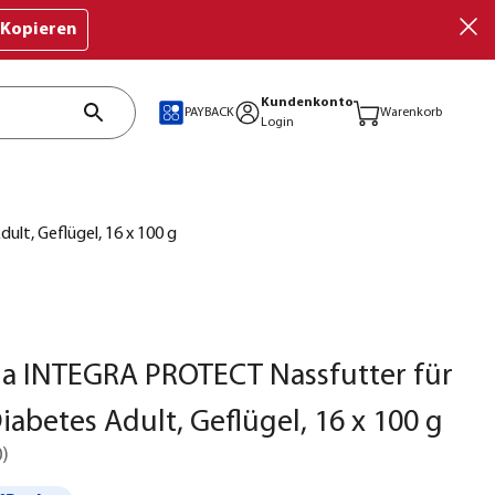
Kopieren
Kundenkonto
PAYBACK
Warenkorb
Login
lt, Geflügel, 16 x 100 g
a INTEGRA PROTECT Nassfutter für
iabetes Adult, Geflügel, 16 x 100 g
0
)