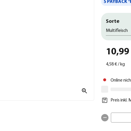
5 PAYBACK °
Sorte
Multifleisch
10,99
4,58 €
/
kg
Online nic
Preis inkl.