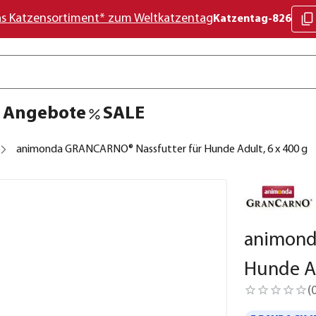
as Katzensortiment* zum Weltkatzentag
Katzentag-826
Angebote
SALE
animonda GRANCARNO® Nassfutter für Hunde Adult, 6 x 400 g
animond
Hunde Ad
(