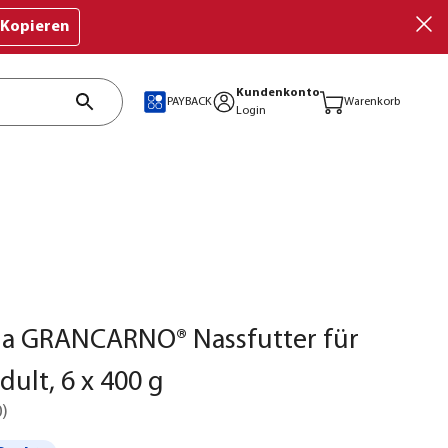
Kopieren
Kundenkonto
PAYBACK
Warenkorb
Login
a GRANCARNO® Nassfutter für
ult, 6 x 400 g
0
)