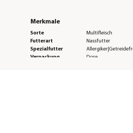
Merkmale
Sorte
Multifleisch
Futterart
Nassfutter
Spezialfutter
Allergiker|Getreidefr
Verpackung
Dose
Herstellerangaben
Land
DE
Firma
animonda petcare 
E-Mail
info@animonda.de
Straße
Parkstraße
Hausnummer
40
Postleitzahl
49214
Stadt
Bad Rothefelde