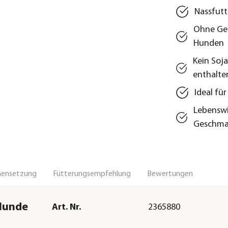
Nassfutt
Ohne Get
Hunden
Kein Soja
enthalte
Ideal fü
Lebenswi
Geschma
ensetzung
Fütterungsempfehlung
Bewertungen
Hunde
Art. Nr.
2365880