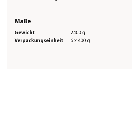
Maße
Gewicht
2400 g
Verpackungseinheit
6 x 400 g
Sonstiges
Marke
animonda GRANCARNO®
Tierart
Hunde
Lebensphase
Adult