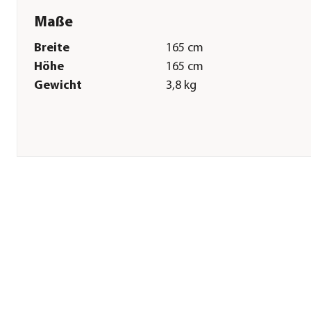
Maße
Breite
165 cm
Höhe
165 cm
Gewicht
3,8 kg
Pflege
Pflegehinweise
Abwaschbar
Herstellerangaben
Land
DE