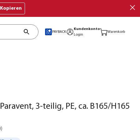
Kopieren
Kundenkonto
PAYBACK
Warenkorb
Login
Paravent, 3-teilig, PE, ca. B165/H165
0
)