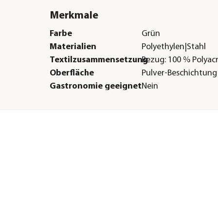
Merkmale
Farbe
Grün
Materialien
Polyethylen|Stahl
Textilzusammensetzung
Bezug: 100 % Polyacr
Oberfläche
Pulver-Beschichtung
Gastronomie geeignet
Nein
Sonstiges
Marke
Angerer
Lieferumfang
Inkl. Gestell, Bezug &
Montageanleitung
Hinweis
Beliebig erweiterbar
Montagezustand
Lieferung erfolgt ze