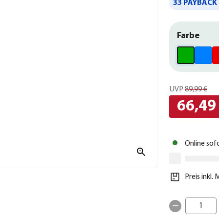
33 PAYBACK 
Farbe
UVP
89,99 €
66,49
Online sof
Preis inkl.
1