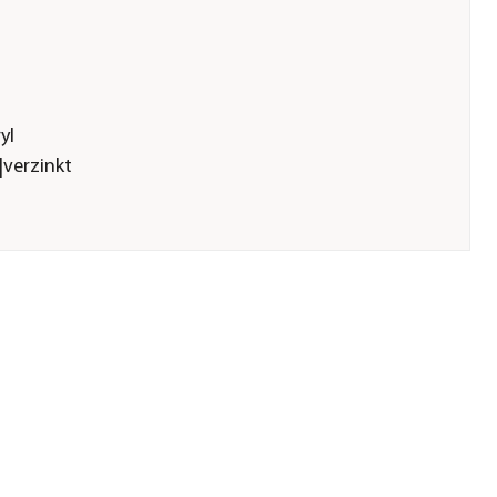
yl
|verzinkt
rlegt