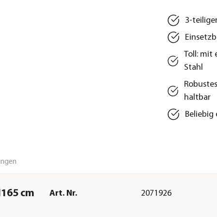
3-teilig
Einsetzb
Toll: mi
Stahl
Robustes
haltbar
Beliebig
ungen
/H165 cm
Art. Nr.
2071926