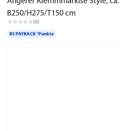
Angerer Klemmmarkise Style, ca.
B250/H275/T150 cm
(
0
)
85 PAYBACK °Punkte