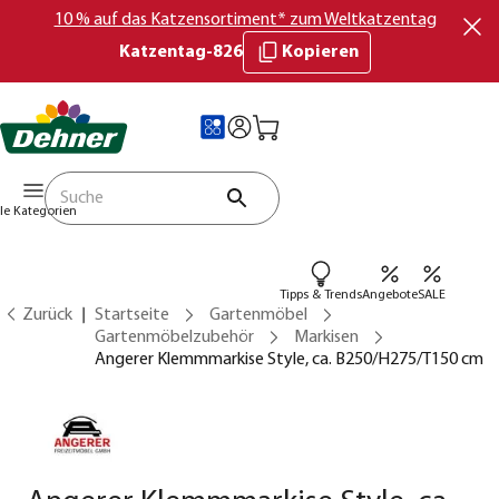
10 % auf das Katzensortiment* zum Weltkatzentag
Katzentag-826
Kopieren
lle Kategorien
Tipps & Trends
Angebote
SALE
Zurück
Startseite
Gartenmöbel
Gartenmöbelzubehör
Markisen
Angerer Klemmmarkise Style, ca. B250/H275/T150 cm