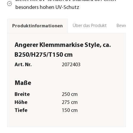
besonders hohen UV-Schutz
Über das Produkt
Bewert
Produktinformationen
Angerer Klemmmarkise Style, ca.
B250/H275/T150 cm
Art. Nr.
2072403
Maße
Breite
250 cm
Höhe
275 cm
Tiefe
150 cm
Gewicht
9,5 kg
Merkmale