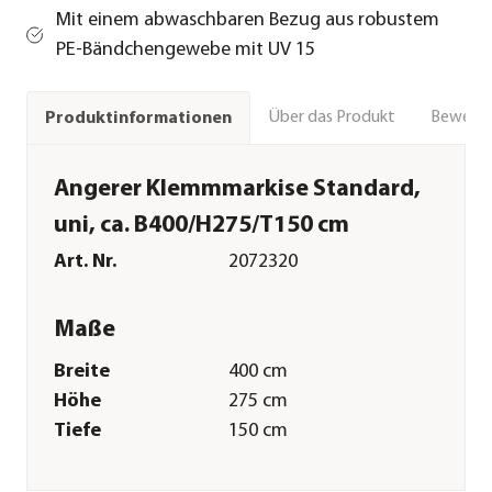
Mit einem abwaschbaren Bezug aus robustem
PE-Bändchengewebe mit UV 15
Über das Produkt
Bewert
Produktinformationen
Angerer Klemmmarkise Standard,
uni, ca. B400/H275/T150 cm
Art. Nr.
2072320
Maße
Breite
400 cm
Höhe
275 cm
Tiefe
150 cm
Gewicht
10,5 kg