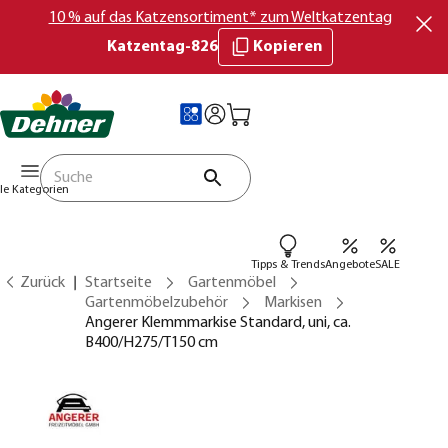
10 % auf das Katzensortiment* zum Weltkatzentag
Katzentag-826
Kopieren
lle Kategorien
Tipps & Trends
Angebote
SALE
Zurück
Startseite
Gartenmöbel
Gartenmöbelzubehör
Markisen
Angerer Klemmmarkise Standard, uni, ca.
B400/H275/T150 cm