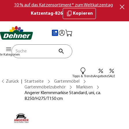
10 % auf das Katzensortiment* zum Weltkatzentag
Katzentag-826
Kopieren
lle Kategorien
Tipps & Trends
Angebote
SALE
Zurück
Startseite
Gartenmöbel
Gartenmöbelzubehör
Markisen
Angerer Klemmmarkise Standard, uni, ca.
B250/H275/T150 cm