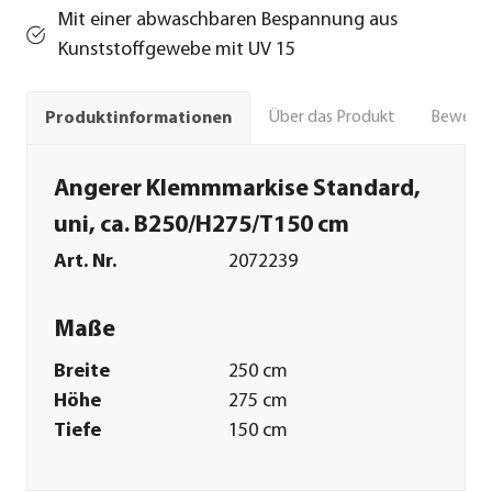
Mit einer abwaschbaren Bespannung aus
Kunststoffgewebe mit UV 15
Über das Produkt
Bewert
Produktinformationen
Angerer Klemmmarkise Standard,
uni, ca. B250/H275/T150 cm
Art. Nr.
2072239
Maße
Breite
250 cm
Höhe
275 cm
Tiefe
150 cm
Gewicht
9 kg