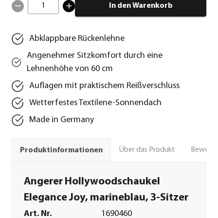
1
In den Warenkorb
Abklappbare Rückenlehne
Angenehmer Sitzkomfort durch eine
Lehnenhöhe von 60 cm
Auflagen mit praktischem Reißverschluss
Wetterfestes Textilene-Sonnendach
Made in Germany
Über das Produkt
Bewert
Produktinformationen
Angerer Hollywoodschaukel
Elegance Joy, marineblau, 3-Sitzer
Art. Nr.
1690460