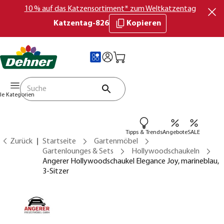
10 % auf das Katzensortiment* zum Weltkatzentag
Katzentag-826
Kopieren
lle Kategorien
Tipps & Trends
Angebote
SALE
Zurück
Startseite
Gartenmöbel
Gartenlounges & Sets
Hollywoodschaukeln
Angerer Hollywoodschaukel Elegance Joy, marineblau,
3-Sitzer