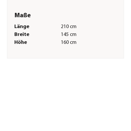
Maße
Länge
210 cm
Breite
145 cm
Höhe
160 cm
Gewicht
60 kg
Sitzfläche
180 cm
Sitzhöhe
45 cm
Kissenstärke
8 cm
Merkmale
Farbe
Dunkelblau|Dunkelgrau
Materialien
Polyester|Stahl
Oberfläche
verzinkt|Pulver-
Beschichtung
Belastbarkeit
270 kg