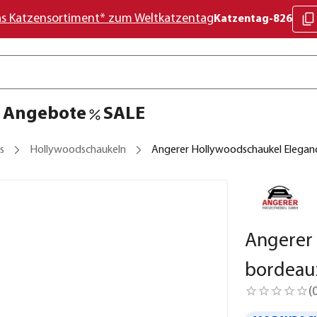
as Katzensortiment* zum Weltkatzentag
Katzentag-826
Angebote
SALE
s
Hollywoodschaukeln
Angerer Hollywoodschaukel Eleganc
Angerer
bordeaux
(