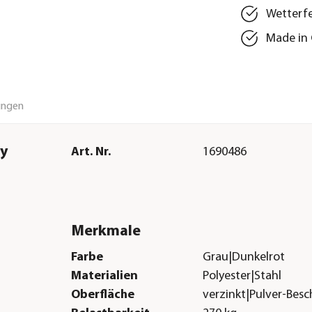
Wetterfe
Made in
ungen
oy
Art. Nr.
1690486
Merkmale
Farbe
Grau|Dunkelrot
Materialien
Polyester|Stahl
Oberfläche
verzinkt|Pulver-Bes