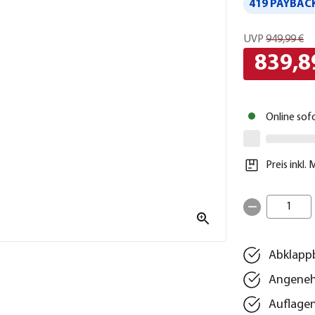
419 PAYBACK
UVP
949,99 €
839,8
Online sof
Preis inkl.
1
Abklapp
Angeneh
Auflagen