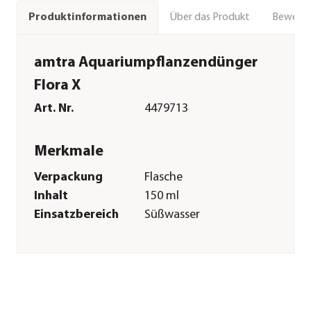
Über das Produkt
Bewert
Produktinformationen
amtra Aquariumpflanzendünger
Flora X
Art. Nr.
4479713
Merkmale
Verpackung
Flasche
Inhalt
150 ml
Einsatzbereich
Süßwasser
Sonstiges
Marke
amtra
Herstellerangaben
Land
IT