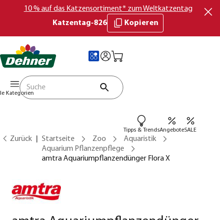
10 % auf das Katzensortiment* zum Weltkatzentag
Katzentag-826
Kopieren
lle Kategorien
Tipps & Trends
Angebote
SALE
Zurück
Startseite
Zoo
Aquaristik
Aquarium Pflanzenpflege
amtra Aquariumpflanzendünger Flora X