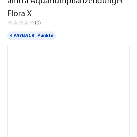
amtra Aquariumpflanzendünger
Flora X
(
0
)
4 PAYBACK °Punkte