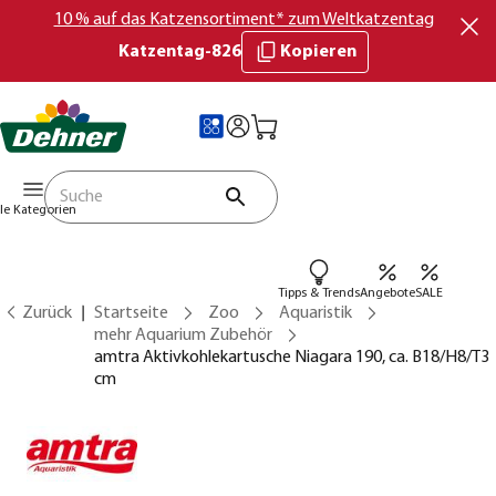
10 % auf das Katzensortiment* zum Weltkatzentag
Katzentag-826
Kopieren
lle Kategorien
Tipps & Trends
Angebote
SALE
Zurück
Startseite
Zoo
Aquaristik
mehr Aquarium Zubehör
amtra Aktivkohlekartusche Niagara 190, ca. B18/H8/T3
cm