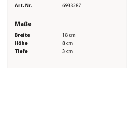
Art. Nr.
6933287
Maße
Breite
18 cm
Höhe
8 cm
Tiefe
3 cm
Gewicht
20 g
Merkmale
Farbe
Schwarz
Einsatzbereich
Meerwasser|Süßwasser
Sonstiges
Marke
amtra
Tierart
Fische|Zierfische
Herstellerangaben