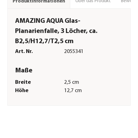
Über das Produkt
Bewert
Produktinformationen
AMAZING AQUA Glas-
Planarienfalle, 3 Löcher, ca.
B2,5/H12,7/T2,5 cm
Art. Nr.
2055341
Maße
Breite
2,5 cm
Höhe
12,7 cm
Tiefe
2,5 cm
Gewicht
50 g
Merkmale
Farbe
Transparent
Materialien
Glas