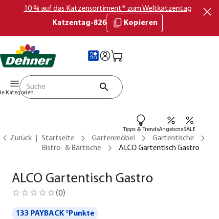
10 % auf das Katzensortiment* zum Weltkatzentag
Katzentag-826
Kopieren
lle Kategorien
Tipps & Trends
Angebote
SALE
Zurück
Startseite
Gartenmöbel
Gartentische
Bistro- & Bartische
ALCO Gartentisch Gastro
ALCO Gartentisch Gastro
(
0
)
133 PAYBACK °Punkte