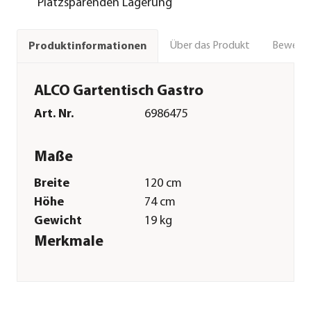
Platzsparenden Lagerung
Über das Produkt
Bewert
Produktinformationen
ALCO Gartentisch Gastro
Art. Nr.
6986475
Maße
Breite
120 cm
Höhe
74 cm
Gewicht
19 kg
Merkmale
Farbe
Anthrazit
Materialien
Stahl|Spanplatte
Oberfläche
lackiert