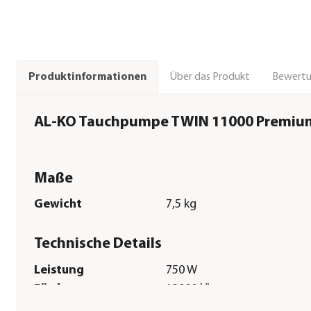
Über das Produkt
Bewert
Produktinformationen
AL-KO Tauchpumpe TWIN 11000 Premiu
Maße
Gewicht
7,5 kg
Technische Details
Leistung
750 W
Fördermenge
13000 l/h
Förderhöhe
10 m