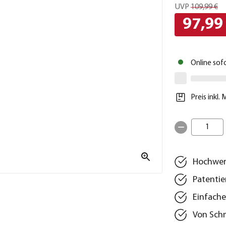
UVP
109,99 €
97,99
Online sof
Preis inkl.
1
Hochwert
Patenti
Einfache
Von Schm