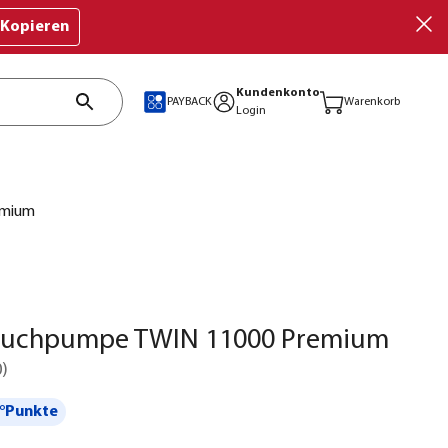
Kopieren
Kundenkonto
PAYBACK
Warenkorb
Login
emium
auchpumpe TWIN 11000 Premium
0
)
°Punkte