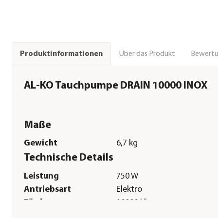
Über das Produkt
Bewert
Produktinformationen
AL-KO Tauchpumpe DRAIN 10000 INOX
Maße
Gewicht
6,7 kg
Technische Details
Leistung
750 W
Antriebsart
Elektro
Fördermenge
10000 l/h
Förderhöhe
9 m