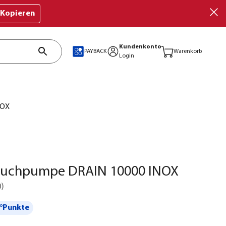
Kopieren
Kundenkonto
PAYBACK
Warenkorb
Login
NOX
auchpumpe DRAIN 10000 INOX
0
)
°Punkte