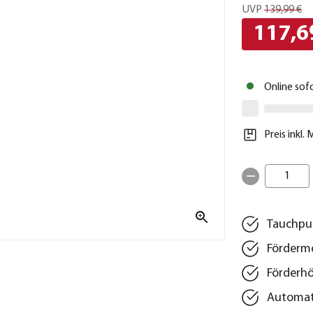
UVP
139,99 €
117,6
Online sof
Preis inkl.
1
Tauchpu
Förderme
Förderhö
Automat