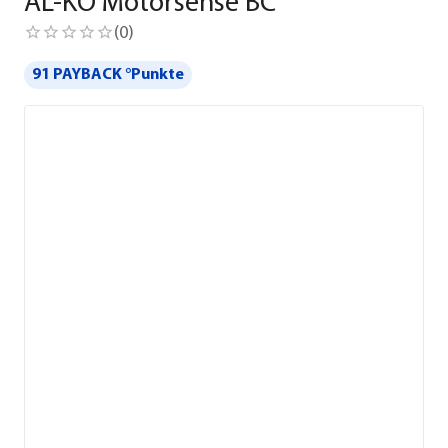
AL-KO Motorsense BC
(
0
)
91 PAYBACK °Punkte