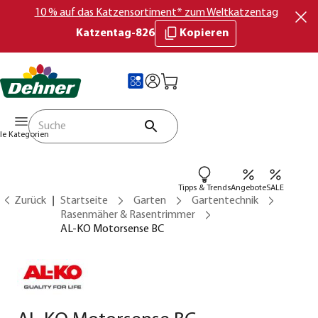
10 % auf das Katzensortiment* zum Weltkatzentag
Katzentag-826
Kopieren
lle Kategorien
Tipps & Trends
Angebote
SALE
Zurück
Startseite
Garten
Gartentechnik
Rasenmäher & Rasentrimmer
AL-KO Motorsense BC