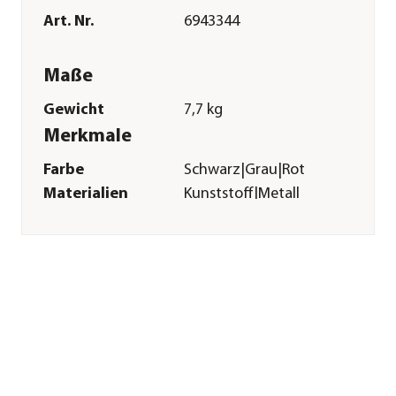
Art. Nr.
6943344
Maße
Gewicht
7,7 kg
Merkmale
Farbe
Schwarz|Grau|Rot
Materialien
Kunststoff|Metall
Technische Details
Leistung
1,7 PS
Antriebsart
Benzin
Sonstiges
Marke
Alko
Garantie
2 Jahr(e)
Herstellerangaben