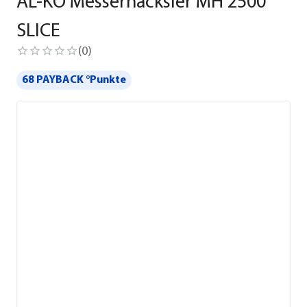
AL-KO Messerhäcksler MH 2500
SLICE
(
0
)
68 PAYBACK °Punkte