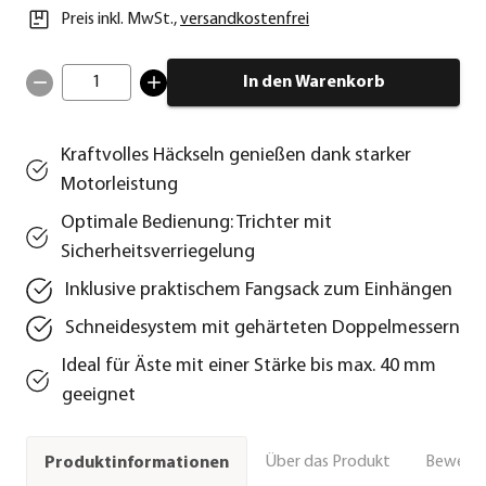
Preis inkl. MwSt.
,
versandkostenfrei
1
In den Warenkorb
Kraftvolles Häckseln genießen dank starker
Motorleistung
Optimale Bedienung: Trichter mit
Sicherheitsverriegelung
Inklusive praktischem Fangsack zum Einhängen
Schneidesystem mit gehärteten Doppelmessern
Ideal für Äste mit einer Stärke bis max. 40 mm
geeignet
Über das Produkt
Bewert
Produktinformationen