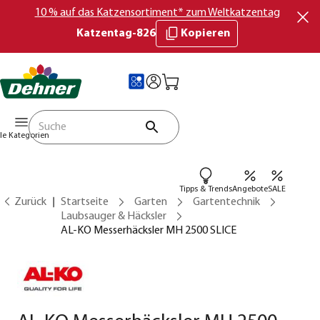
10 % auf das Katzensortiment* zum Weltkatzentag
Katzentag-826
Kopieren
lle Kategorien
Tipps & Trends
Angebote
SALE
Zurück
Startseite
Garten
Gartentechnik
Laubsauger & Häcksler
AL-KO Messerhäcksler MH 2500 SLICE