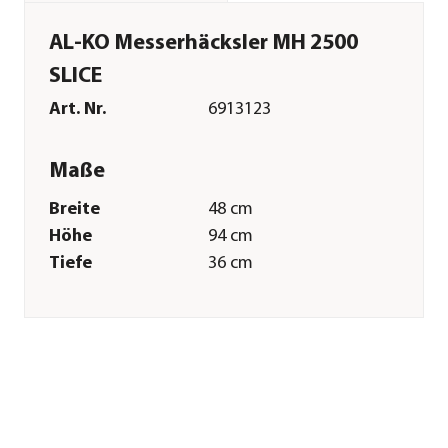
AL-KO Messerhäcksler MH 2500
SLICE
Art. Nr.
6913123
Maße
Breite
48 cm
Höhe
94 cm
Tiefe
36 cm
Gewicht
13,5 kg
Merkmale
Farbe
Schwarz|Rot
Materialien
Kunststoff
Technische Details