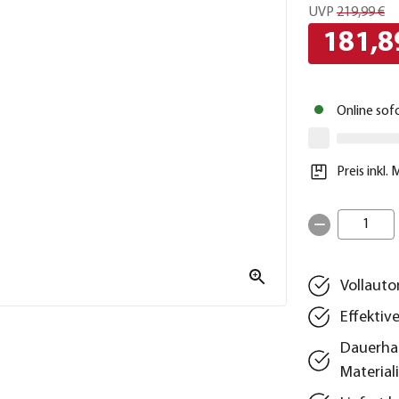
UVP
219,99 €
181,8
Online sof
Preis inkl.
1
Vollaut
Effektiv
Dauerhaf
Material