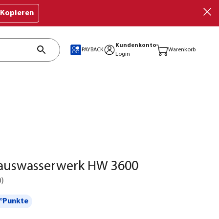
Kopieren
Kundenkonto
PAYBACK
Warenkorb
Login
auswasserwerk HW 3600
0
)
°Punkte