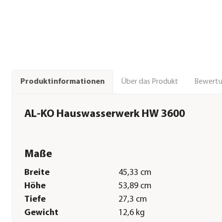
Über das Produkt
Bewert
Produktinformationen
AL-KO Hauswasserwerk HW 3600
Maße
Breite
45,33 cm
Höhe
53,89 cm
Tiefe
27,3 cm
Gewicht
12,6 kg