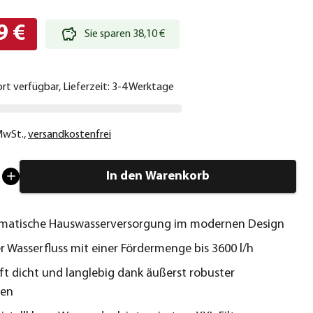
9 €
Sie sparen 38,10 €
ort verfügbar, Lieferzeit: 3-4 Werktage
 MwSt.
,
versandkostenfrei
In den Warenkorb
omatische Hauswasserversorgung im modernen Design
er Wasserfluss mit einer Fördermenge bis 3600 l/h
t dicht und langlebig dank äußerst robuster
ien