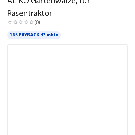
AL-KO Gartenwalze, für
Rasentraktor
(
0
)
165 PAYBACK °Punkte