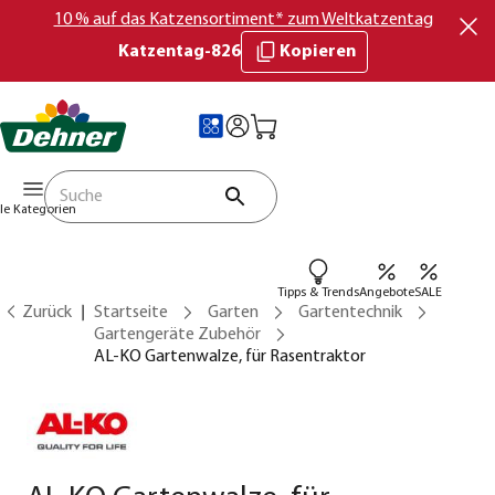
10 % auf das Katzensortiment* zum Weltkatzentag
Katzentag-826
Kopieren
lle Kategorien
Tipps & Trends
Angebote
SALE
Zurück
Startseite
Garten
Gartentechnik
Gartengeräte Zubehör
AL-KO Gartenwalze, für Rasentraktor