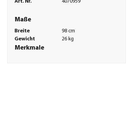
Art. Nr.
4070959
Maße
Breite
98 cm
Gewicht
26 kg
Merkmale
Farbe
Schwarz
Technische Details
Flächenempfehlung
10000 m²
ca.
Sonstiges
Marke
Alko
Herstellerangaben
Land
DE