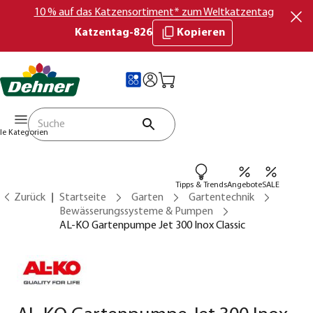
10 % auf das Katzensortiment* zum Weltkatzentag
Katzentag-826
Kopieren
lle Kategorien
Tipps & Trends
Angebote
SALE
Zurück
Startseite
Garten
Gartentechnik
Bewässerungssysteme & Pumpen
AL-KO Gartenpumpe Jet 300 Inox Classic