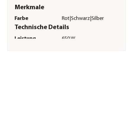
Merkmale
Farbe
Rot|Schwarz|Silber
Technische Details
Leistung
650 W
Antriebsart
Elektro
Fördermenge
3100 l/h
Förderhöhe
35 m
Sonstiges
Marke
Alko
Herstellerangaben
Land
DE
Firma
AL-KO Geräte GmbH
E-Mail
gardentech@al-
ko.com