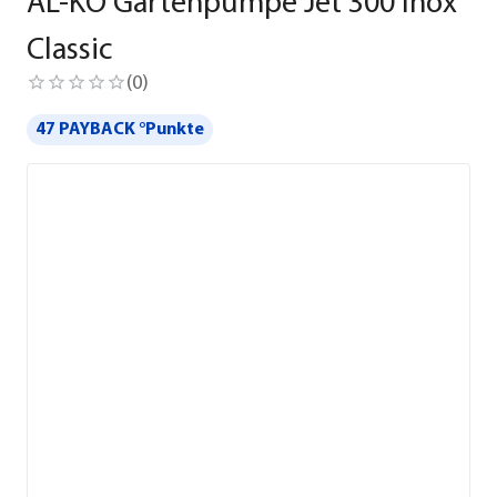
AL-KO Gartenpumpe Jet 300 Inox
Classic
(
0
)
47 PAYBACK °Punkte