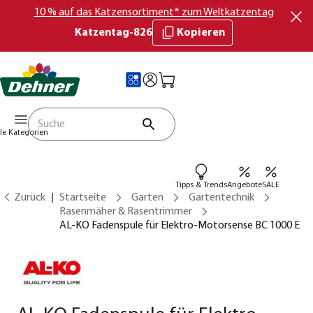
10 % auf das Katzensortiment* zum Weltkatzentag
Katzentag-826
Kopieren
lle Kategorien
Tipps & Trends
Angebote
SALE
Zurück
Startseite
Garten
Gartentechnik
Rasenmäher & Rasentrimmer
AL-KO Fadenspule für Elektro-Motorsense BC 1000 E