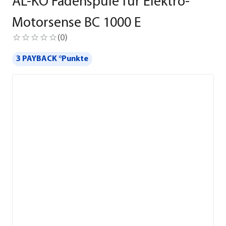
AL-KO Fadenspule für Elektro-
Motorsense BC 1000 E
(
0
)
3 PAYBACK °Punkte