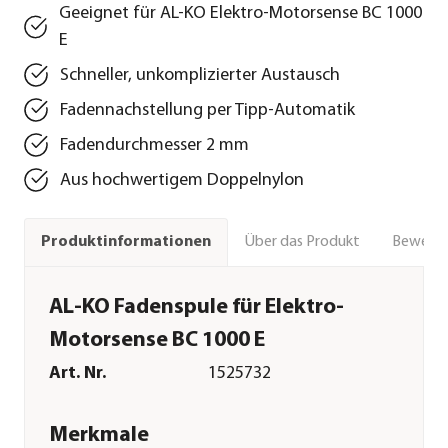
Geeignet für AL-KO Elektro-Motorsense BC 1000
E
Schneller, unkomplizierter Austausch
Fadennachstellung per Tipp-Automatik
Fadendurchmesser 2 mm
Aus hochwertigem Doppelnylon
Über das Produkt
Bewert
Produktinformationen
AL-KO Fadenspule für Elektro-
Motorsense BC 1000 E
Art. Nr.
1525732
Merkmale