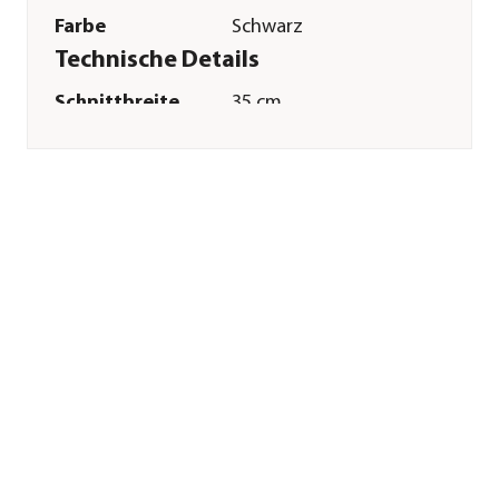
Farbe
Schwarz
Technische Details
Schnittbreite
35 cm
Sonstiges
Marke
Alko
Herstellerangaben
Land
DE
Firma
AL-KO Geräte GmbH
E-Mail
gardentech@al-
ko.com
Straße
Ichenhauser Straße
Hausnummer
14
Postleitzahl
89359
Stadt
Kötz