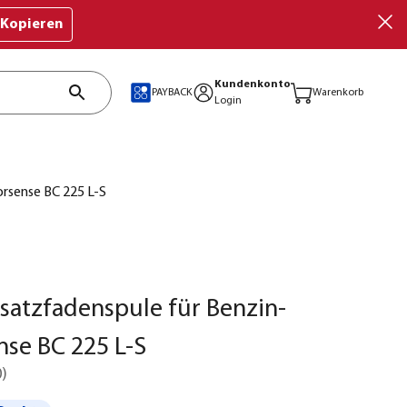
Kopieren
Kundenkonto
PAYBACK
Warenkorb
Login
rsense BC 225 L-S
satzfadenspule für Benzin-
se BC 225 L-S
0
)