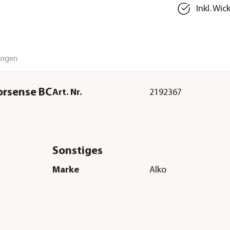
Inkl. Wic
ungen
orsense BC
Art. Nr.
2192367
Sonstiges
Marke
Alko