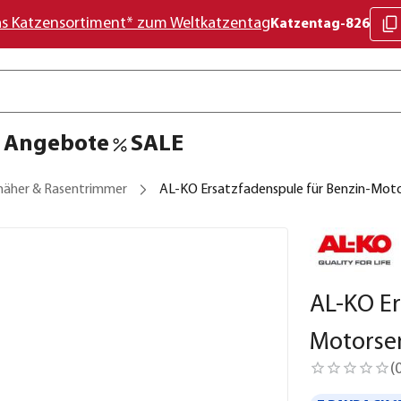
as Katzensortiment* zum Weltkatzentag
Katzentag-826
Angebote
SALE
äher & Rasentrimmer
AL-KO Ersatzfadenspule für Benzin-Moto
AL-KO Er
Motorsen
(