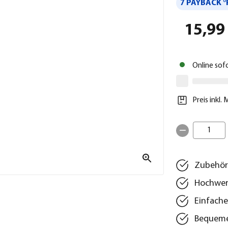
7 PAYBACK °
15,99
Online sof
Preis inkl.
1
Zubehör 
Hochwer
Einfache
Bequeme