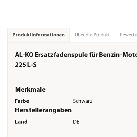
Über das Produkt
Bewert
Produktinformationen
AL-KO Ersatzfadenspule für Benzin-Mot
225 L-S
Merkmale
Farbe
Schwarz
Herstellerangaben
Land
DE
Firma
AL-KO Geräte GmbH