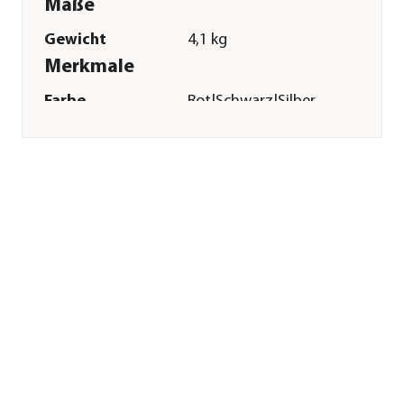
Maße
Gewicht
4,1 kg
Merkmale
Farbe
Rot|Schwarz|Silber
Materialien
Aluminium
Technische Details
Leistung
1200 W
Sonstiges
Marke
Alko
Herstellerangaben
Land
DE
Firma
AL-KO Geräte GmbH
E-Mail
gardentech@al-
ko.com