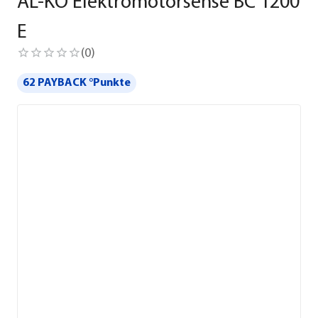
AL-KO Elektromotorsense BC 1200
E
(
0
)
62 PAYBACK °Punkte