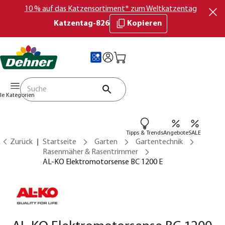
10 % auf das Katzensortiment* zum Weltkatzentag
Katzentag-826
Kopieren
lle Kategorien
Tipps & Trends
Angebote
SALE
Zurück
Startseite
Garten
Gartentechnik
Rasenmäher & Rasentrimmer
AL-KO Elektromotorsense BC 1200 E