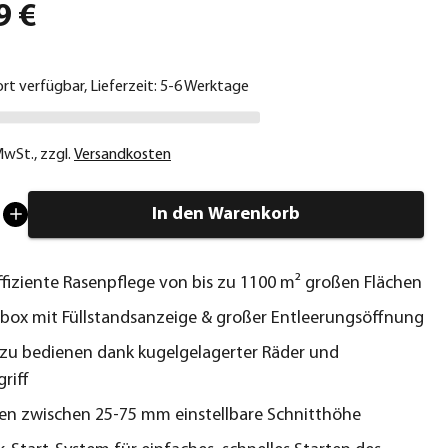
9 €
ort verfügbar, Lieferzeit: 5-6 Werktage
 MwSt.
,
zzgl.
Versandkosten
In den Warenkorb
effiziente Rasenpflege von bis zu 1100 m² großen Flächen
gbox mit Füllstandsanzeige & großer Entleerungsöffnung
u bedienen dank kugelgelagerter Räder und
riff
fen zwischen 25-75 mm einstellbare Schnitthöhe