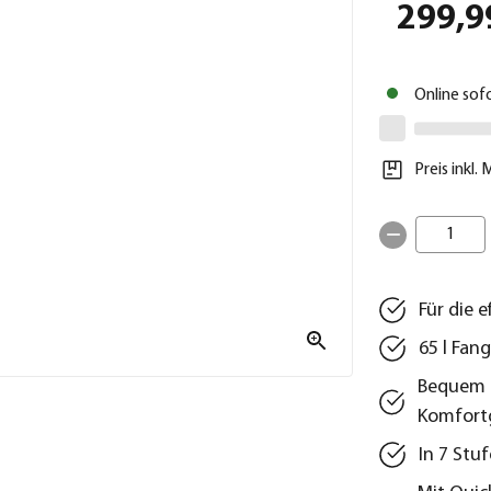
299,9
Online sof
Preis inkl.
1
Für die 
65 l Fan
Bequem z
Komfortg
In 7 Stu