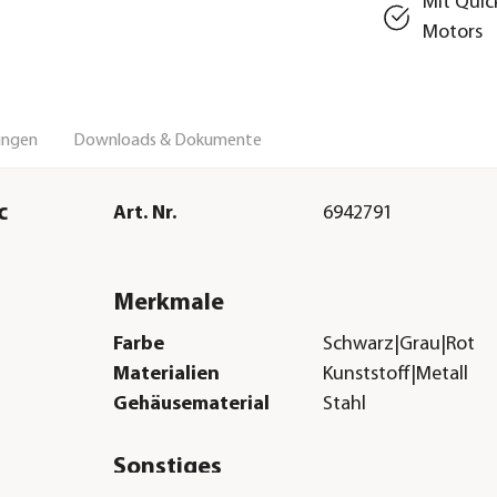
Mit Quic
Motors
ungen
Downloads & Dokumente
c
Art. Nr.
6942791
Merkmale
Farbe
Schwarz|Grau|Rot
Materialien
Kunststoff|Metall
Gehäusematerial
Stahl
Sonstiges