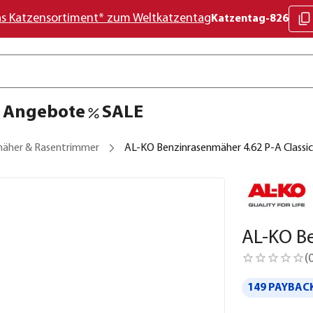
as Katzensortiment* zum Weltkatzentag
Katzentag-826
Angebote
SALE
äher & Rasentrimmer
AL-KO Benzinrasenmäher 4.62 P-A Classic
AL-KO Be
(
149 PAYBACK