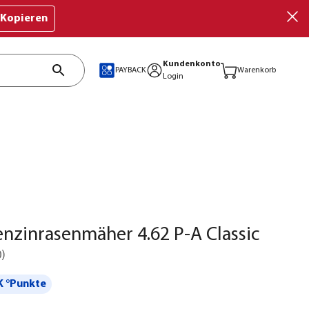
Kopieren
Kundenkonto
PAYBACK
Warenkorb
Login
nzinrasenmäher 4.62 P-A Classic
0
)
 °Punkte