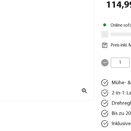
114,9
Online sof
Preis inkl.
1
Mühe- & 
2-in-1: 
Drehregl
Bis zu 2
Inklusiv