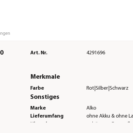
ungen
90
Art. Nr.
4291696
Merkmale
Farbe
Rot|Silber|Schwarz
Sonstiges
Marke
Alko
Lieferumfang
ohne Akku & ohne L
Hinweis
gehört zur Energyflex
ein Akku für alle Ger