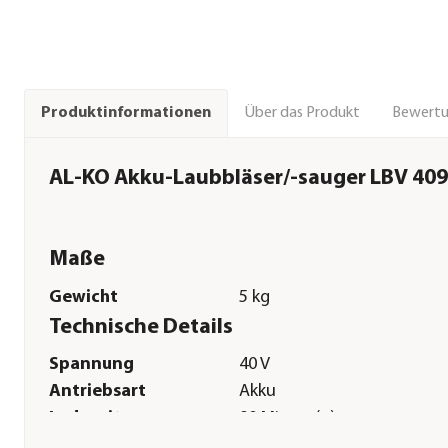
Über das Produkt
Bewert
Produktinformationen
AL-KO Akku-Laubbläser/-sauger LBV 40
Maße
Gewicht
5 kg
Technische Details
Spannung
40 V
Antriebsart
Akku
Ladezeit
90 Minute(n)
Laufzeit
20 Minute(n)