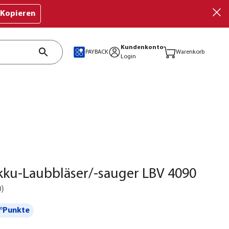
Kopieren
Kundenkonto
PAYBACK
Warenkorb
Login
kku-Laubbläser/-sauger LBV 4090
0
)
°Punkte