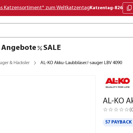
as Katzensortiment* zum Weltkatzentag
Katzentag-826
Angebote
SALE
uger & Häcksler
AL-KO Akku-Laubbläser/-sauger LBV 4090
AL-KO A
(
57 PAYBACK 