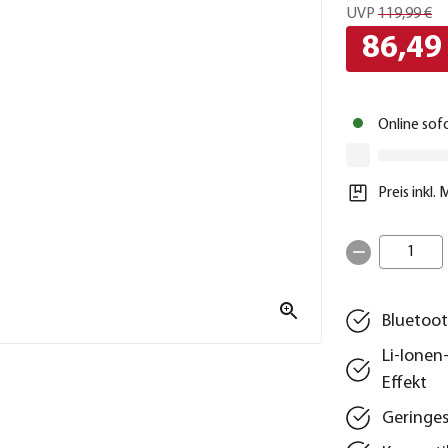
UVP
119,99 €
86,49
Online sof
Preis inkl.
1
Bluetoot
Li-Ionen
Effekt
Geringe