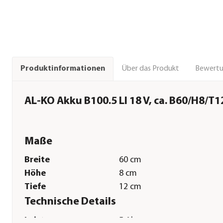
Über das Produkt
Bewert
Produktinformationen
AL-KO Akku B100.5 LI 18 V, ca. B60/H8/T
Maße
Breite
60 cm
Höhe
8 cm
Tiefe
12 cm
Technische Details
Leistung
5 Ah