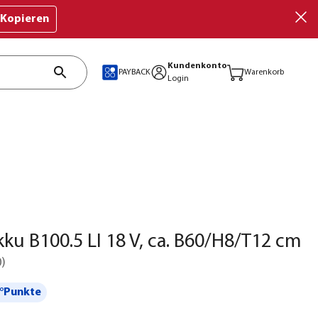
Kopieren
Kundenkonto
PAYBACK
Warenkorb
Login
ku B100.5 LI 18 V, ca. B60/H8/T12 cm
0
)
°Punkte