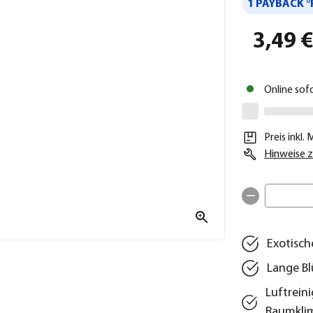
1 PAYBACK °
3,49 
Online sof
Preis inkl.
Hinweise z
Exotisch
Lange B
Luftrein
Raumkli