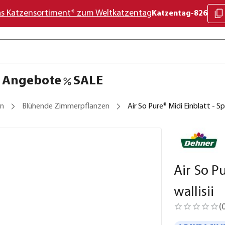
as Katzensortiment* zum Weltkatzentag
Katzentag-826
Angebote
SALE
en
Blühende Zimmerpflanzen
Air So Pure® Midi Einblatt - Sp
Air So P
wallisii
(