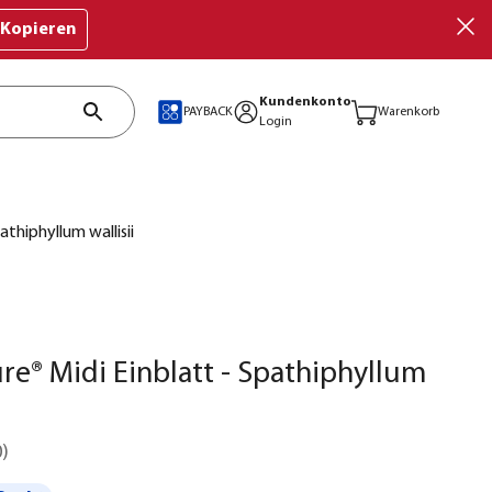
Kopieren
Kundenkonto
PAYBACK
Warenkorb
Login
athiphyllum wallisii
ure® Midi Einblatt - Spathiphyllum
0
)