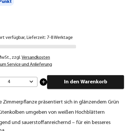
Punkt
€
ort verfügbar, Lieferzeit: 7-8 Werktage
 MwSt.
,
zzgl.
Versandkosten
um Service und Anlieferung
In den Warenkorb
4
e Zimmerpflanze präsentiert sich in glänzendem Grün
lütenkolben umgeben von weißen Hochblättern
igend und sauerstoffanreichernd – für ein besseres
ma