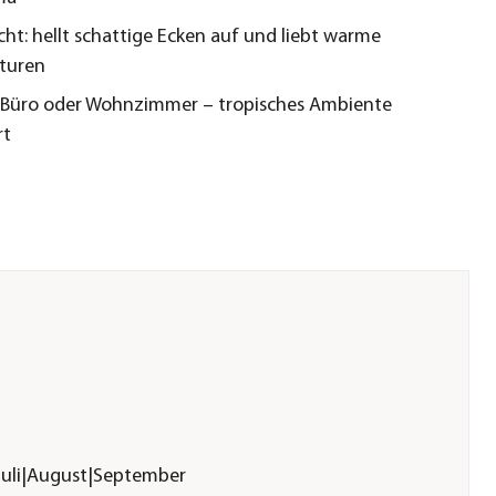
cht: hellt schattige Ecken auf und liebt warme
turen
r Büro oder Wohnzimmer – tropisches Ambiente
rt
|Juli|August|September