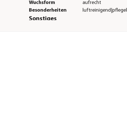
Wuchsform
aufrecht
Besonderheiten
luftreinigend|pflege
Sonstiges
eine
Marke
Dehner
Qualität
Markenqualität
Warnhinweis
Schwach giftig
H &