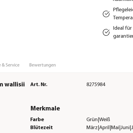
Pflegelei
Tempera
Ideal fü
garantie
 & Service
Bewertungen
 wallisii
Art. Nr.
8275984
Merkmale
Farbe
Grün|Weiß
Blütezeit
März|April|Mai|Juni