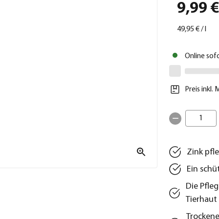
9,99 
49,95 €
/
l
Online sof
Preis inkl.
1
Zink pfl
Ein schü
Die Pfle
Tierhaut
Trockene