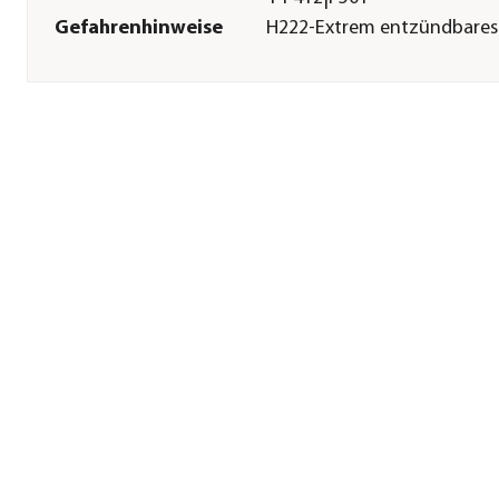
Gefahrenhinweise
H222-Extrem entzündbares
Aerosol.|H229-Behälter steh
unter Druck: kann bei
Erwärmung bersten.|H336-
Kann Schläfrigkeit und
Benommenheit
verursachen.|H411-Giftig fü
Wasserorganismen, mit
langfristiger Wirkung.