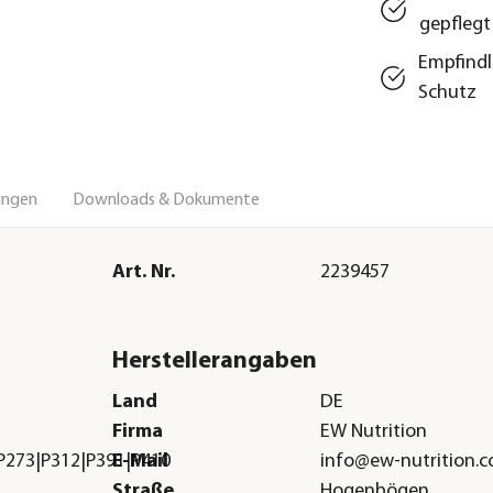
gepflegt
Empfindl
Schutz
ungen
Downloads & Dokumente
Art. Nr.
2239457
Herstellerangaben
Land
DE
Firma
EW Nutrition
P273|P312|P391|P410
E-Mail
info@ew-nutrition.
Straße
Hogenbögen