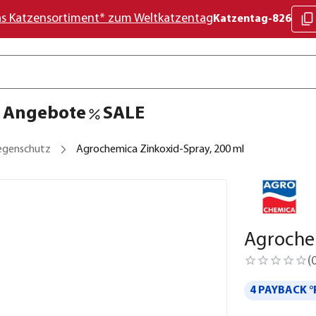
as Katzensortiment* zum Weltkatzentag
Katzentag-826
Angebote
SALE
iegenschutz
Agrochemica Zinkoxid-Spray, 200 ml
Agrochem
(
4 PAYBACK °