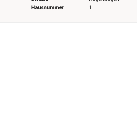
Hausnummer
1
t
Postleitzahl
49429
Stadt
Visbek
r