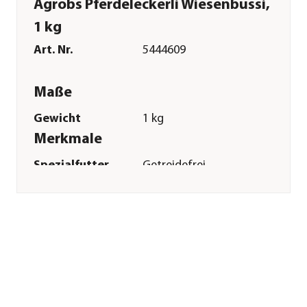
Agrobs Pferdeleckerli Wiesenbussi,
1 kg
Art. Nr.
5444609
Maße
Gewicht
1 kg
Merkmale
Spezialfutter
Getreidefrei
Verpackung
Beutel
Sonstiges
Marke
Agrobs
Tierart
Pferde|Pony
Lebensphase
Adult
Herstellerangaben