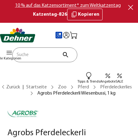
10 % auf das Katzensortiment* zum Weltkatzentag
Katzentag-826
Kopieren
lle Kategorien
Tipps & Trends
Angebote
SALE
Zurück
Startseite
Zoo
Pferd
Pferdeleckerlies
Agrobs Pferdeleckerli Wiesenbussi, 1 kg
Agrobs Pferdeleckerli