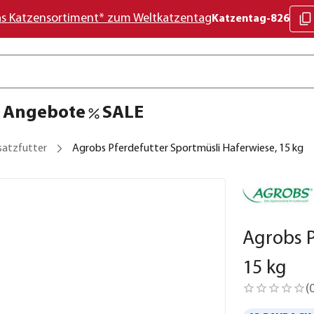
as Katzensortiment* zum Weltkatzentag
Katzentag-826
Angebote
SALE
satzfutter
Agrobs Pferdefutter Sportmüsli Haferwiese, 15 kg
Agrobs P
15 kg
(