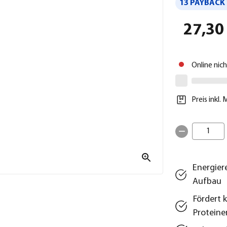
13 PAYBACK 
27,30
Online nic
Preis inkl.
1
Energiere
Aufbau
Fördert 
Proteine