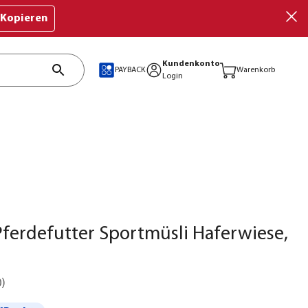
Kopieren
Kundenkonto
PAYBACK
Warenkorb
Login
ferdefutter Sportmüsli Haferwiese,
0
)