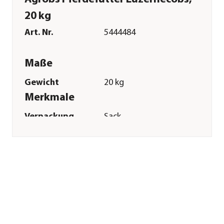
20 kg
Art. Nr.
5444484
Maße
Gewicht
20 kg
Merkmale
Verpackung
Sack
Sonstiges
Marke
Agrobs
Tierart
Pferde|Pony
Lebensphase
Adult
Herstellerangaben
Land
DE