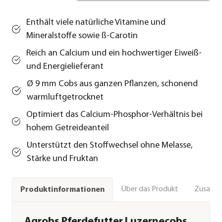
Enthält viele natürliche Vitamine und
Mineralstoffe sowie ß-Carotin
Reich an Calcium und ein hochwertiger Eiweiß-
und Energielieferant
Ø 9 mm Cobs aus ganzen Pflanzen, schonend
warmluftgetrocknet
Optimiert das Calcium-Phosphor-Verhältnis bei
hohem Getreideanteil
Unterstützt den Stoffwechsel ohne Melasse,
Stärke und Fruktan
Über das Produkt
Zusamm
Produktinformationen
Agrobs Pferdefutter Luzernecobs,