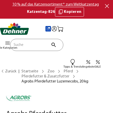
10 % auf das Katzensortiment* zum Weltkatzentag
Katzentag-826
Kopieren
lle Kategorien
Tipps & Trends
Angebote
SALE
Zurück
Startseite
Zoo
Pferd
Pferdefutter & Zusatzfutter
Agrobs Pferdefutter Luzernecobs, 20 kg