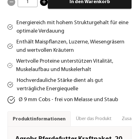
1
In den Warenkorb
Energiereich mit hohem Strukturgehalt für eine
optimale Verdauung
Enthält Maispflanzen, Luzerne, Wiesengräsern
und wertvollen Kräutern
Wertvolle Proteine unterstützen Vitalität,
Muskelaufbau und Muskelerhalt
Hochverdauliche Stärke dient als gut
verträgliche Energiequelle
Ø 9 mm Cobs - frei von Melasse und Staub
Über das Produkt
Zusamm
Produktinformationen