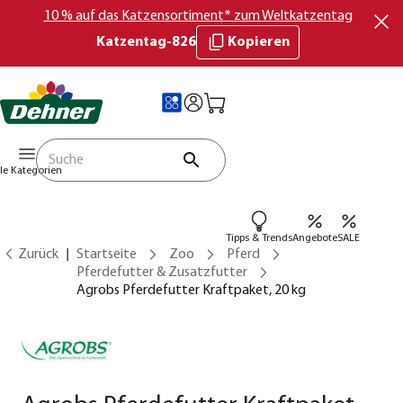
10 % auf das Katzensortiment* zum Weltkatzentag
Katzentag-826
Kopieren
lle Kategorien
Tipps & Trends
Angebote
SALE
Zurück
Startseite
Zoo
Pferd
Pferdefutter & Zusatzfutter
Agrobs Pferdefutter Kraftpaket, 20 kg