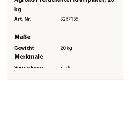
Agrobs Pferdefutter Kraftpaket, 20
kg
Art. Nr.
3267135
Maße
Gewicht
20 kg
Merkmale
Verpackung
Sack
Sonstiges
Marke
Agrobs
Tierart
Pferde|Pony
Lebensphase
Adult
Herstellerangaben
Land
DE