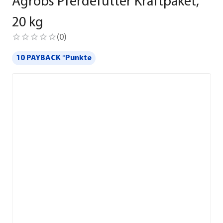
Agrobs Pferdefutter Kraftpaket,
20 kg
(
0
)
10 PAYBACK °Punkte