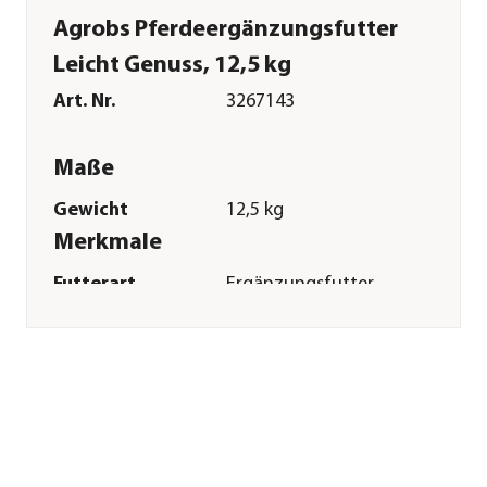
Agrobs Pferdeergänzungsfutter
Leicht Genuss, 12,5 kg
Art. Nr.
3267143
Maße
Gewicht
12,5 kg
Merkmale
Futterart
Ergänzungsfutter
Spezialfutter
Übergewicht
Verpackung
Sack
Sonstiges
Marke
Agrobs
Tierart
Pony|Pferde
Lebensphase
Adult