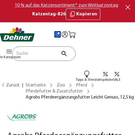
10 % auf das Katzensortiment* zum Weltkatzentag
Katzentag-826
Kopieren
lle Kategorien
Tipps & Trends
Angebote
SALE
Zurück
Startseite
Zoo
Pferd
Pferdefutter & Zusatzfutter
Agrobs Pferdeergänzungsfutter Leicht Genuss, 12,5 kg