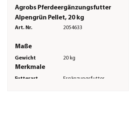
Agrobs Pferdeergänzungsfutter
Alpengrün Pellet, 20 kg
Art. Nr.
2054633
Maße
Gewicht
20 kg
Merkmale
Futterart
Ergänzungsfutter
Verpackung
Sack
Sonstiges
Marke
Agrobs
Tierart
Pony|Pferde
Lebensphase
Adult
Herstellerangaben