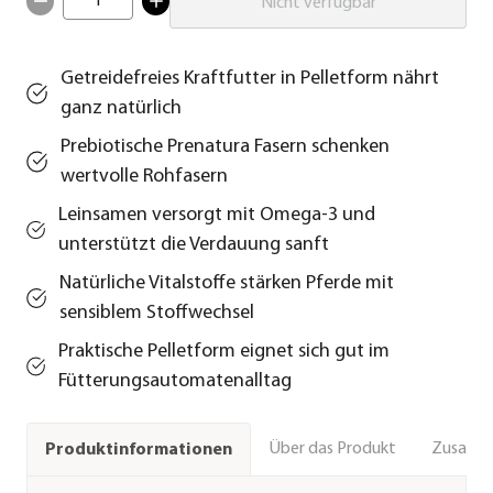
1
Nicht verfügbar
Getreidefreies Kraftfutter in Pelletform nährt
ganz natürlich
Prebiotische Prenatura Fasern schenken
wertvolle Rohfasern
Leinsamen versorgt mit Omega-3 und
unterstützt die Verdauung sanft
Natürliche Vitalstoffe stärken Pferde mit
sensiblem Stoffwechsel
Praktische Pelletform eignet sich gut im
Fütterungsautomatenalltag
Über das Produkt
Zusamm
Produktinformationen