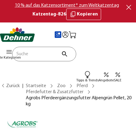
10 % auf das Katzensortiment* zum Weltkatzentag
Katzentag-826
Kopieren
lle Kategorien
Tipps & Trends
Angebote
SALE
Zurück
Startseite
Zoo
Pferd
Pferdefutter & Zusatzfutter
Agrobs Pferdeergänzungsfutter Alpengrün Pellet, 20
kg