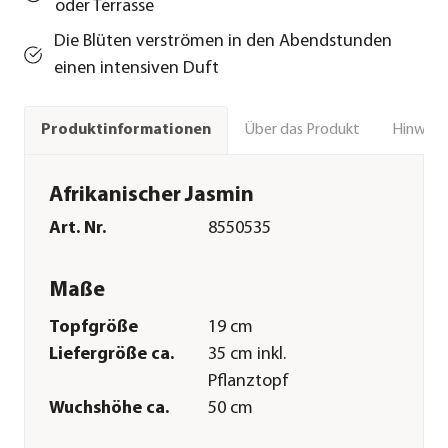
oder Terrasse
Die Blüten verströmen in den Abendstunden
einen intensiven Duft
Über das Produkt
Hinweise
Produktinformationen
Afrikanischer Jasmin
Art. Nr.
8550535
Maße
Topfgröße
19 cm
Liefergröße ca.
35 cm inkl.
Pflanztopf
Wuchshöhe ca.
50 cm
Merkmale