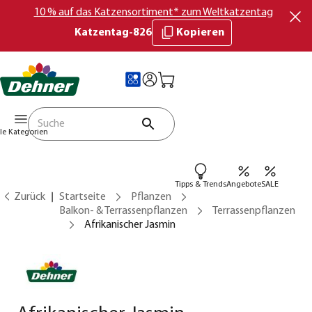
10 % auf das Katzensortiment* zum Weltkatzentag
Katzentag-826
Kopieren
lle Kategorien
Tipps & Trends
Angebote
SALE
Zurück
Startseite
Pflanzen
Balkon- & Terrassenpflanzen
Terrassenpflanzen
Afrikanischer Jasmin