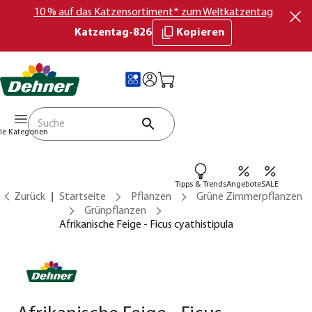
10 % auf das Katzensortiment* zum Weltkatzentag
Katzentag-826
Kopieren
lle Kategorien
Tipps & Trends
Angebote
SALE
Zurück
Startseite
Pflanzen
Grüne Zimmerpflanzen
Grünpflanzen
Afrikanische Feige - Ficus cyathistipula