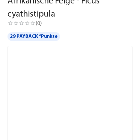
Afrikanische Feige - Ficus
cyathistipula
(
0
)
29 PAYBACK °Punkte