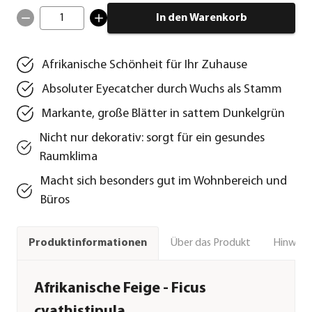
1
In den Warenkorb
Afrikanische Schönheit für Ihr Zuhause
Absoluter Eyecatcher durch Wuchs als Stamm
Markante, große Blätter in sattem Dunkelgrün
Nicht nur dekorativ: sorgt für ein gesundes
Raumklima
Macht sich besonders gut im Wohnbereich und
Büros
Über das Produkt
Hinweise
Produktinformationen
Afrikanische Feige - Ficus
cyathistipula