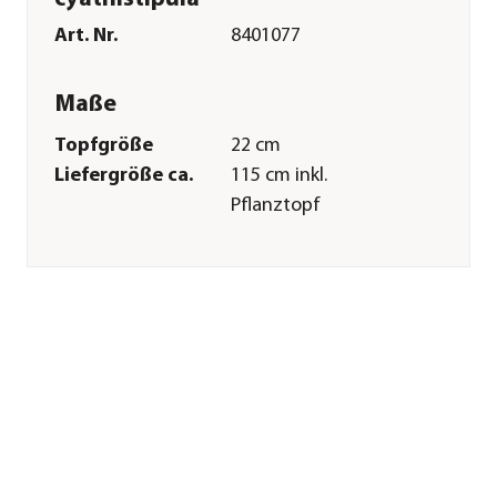
Art. Nr.
8401077
Maße
Topfgröße
22 cm
Liefergröße ca.
115 cm inkl.
Pflanztopf
Wuchshöhe ca.
125 cm
Merkmale
Farbe
Dunkelgrün
Wuchsform
Stämmchen
Pflege
Standort
hell|halbschattig|warm|keine
direkte Sonne
Gießempfehlung
Viel