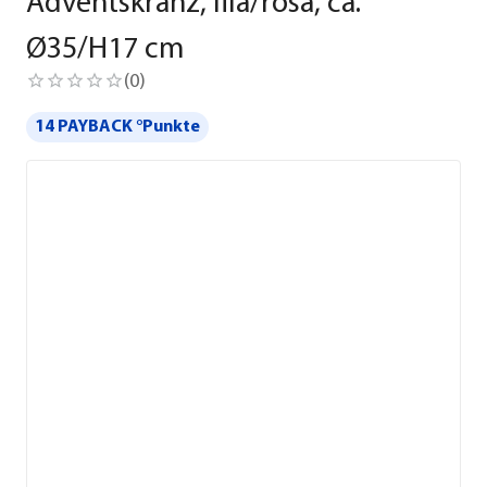
Adventskranz, lila/rosa, ca.
Ø35/H17 cm
(
0
)
14 PAYBACK °Punkte