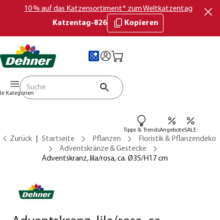
10 % auf das Katzensortiment* zum Weltkatzentag
Katzentag-826
Kopieren
lle Kategorien
Tipps & Trends
Angebote
SALE
Zurück
Startseite
Pflanzen
Floristik & Pflanzendeko
Adventskränze & Gestecke
Adventskranz, lila/rosa, ca. Ø35/H17 cm