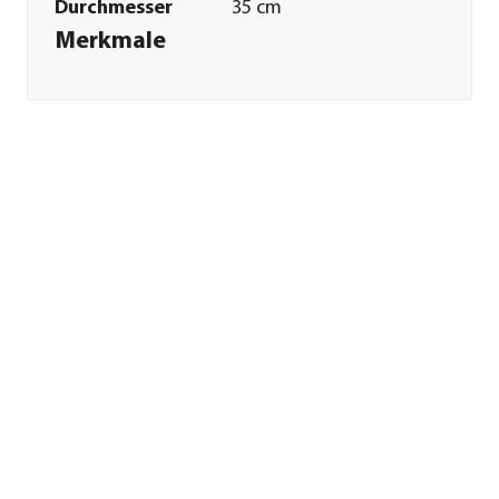
Durchmesser
35 cm
Merkmale
Farbe
Lila|Rosa
Materialien
Naturmaterial
Ausführung
Kranz|4
Kerzen|einseitig
gebunden
Besonderheiten
handgefertigt
Sonstiges
Marke
Dehner
Qualität
Markenqualität
Lieferumfang
inkl. 4 Kerzen
(Ø6/H10 cm)
Hinweis
Weitere
Farbvarianten sind
im Markt erhältlich.