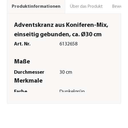
Über das Produkt
Bewert
Produktinformationen
Adventskranz aus Koniferen-Mix,
einseitig gebunden, ca. Ø30 cm
Art. Nr.
6132658
Maße
Durchmesser
30 cm
Merkmale
Farbe
Dunkelgrün
Materialien
Naturmaterial
Ausführung
abholbar
Besonderheiten
handgefertigt
Sonstiges