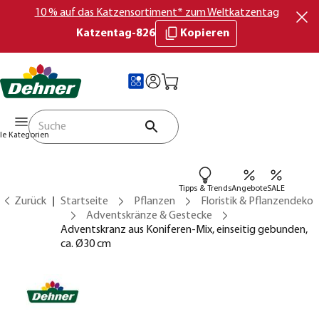
10 % auf das Katzensortiment* zum Weltkatzentag
Katzentag-826
Kopieren
lle Kategorien
Tipps & Trends
Angebote
SALE
Zurück
Startseite
Pflanzen
Floristik & Pflanzendeko
Adventskränze & Gestecke
Adventskranz aus Koniferen-Mix, einseitig gebunden,
ca. Ø30 cm