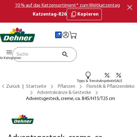
10 % auf das Katzensortiment* zum Weltkatzentag
Katzentag-826
Kopieren
lle Kategorien
Tipps & Trends
Angebote
SALE
Zurück
Startseite
Pflanzen
Floristik & Pflanzendeko
Adventskränze & Gestecke
Adventsgesteck, creme, ca. B45/H15/T25 cm