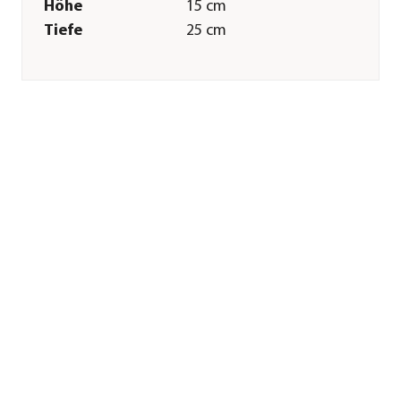
Höhe
15 cm
Tiefe
25 cm
Merkmale
Farbe
Creme
Materialien
Naturmaterial
Ausführung
Gesteck|4 Kerzen
Besonderheiten
handgefertigt
Sonstiges
Marke
Dehner
Qualität
Markenqualität
Lieferumfang
inkl. 4 Kerzen
(Ø5/H11 cm)
Hinweis
Weitere
Farbvarianten sind
im Markt erhältlich.
Brennende Kerze(n)