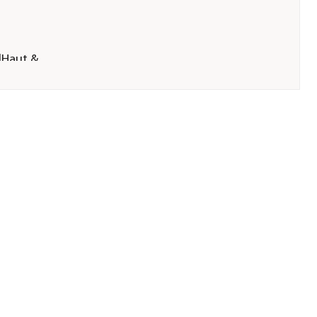
Haut &
n
Holding