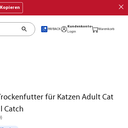
Kopieren
Kundenkonto
PAYBACK
Warenkorb
Login
ockenfutter für Katzen Adult Cat
l Catch
0
)