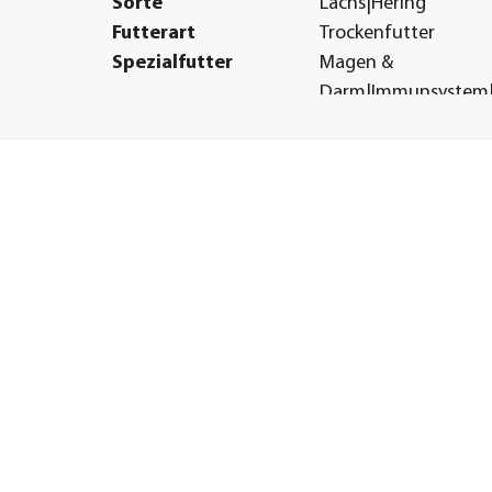
Sorte
Lachs|Hering
Futterart
Trockenfutter
Spezialfutter
Magen &
Darm|Immunsystem|
Fell|Weizenfrei|Tauri
Verpackung
Beutel
Herstellerangaben
Land
CA
Firma
Champion Petfoods 
Inc.
E-Mail
Kontakt Acana
Straße
1103 95 Street SW
Hausnummer
301
Postleitzahl
AB T6X 0P8
Stadt
Edmonton