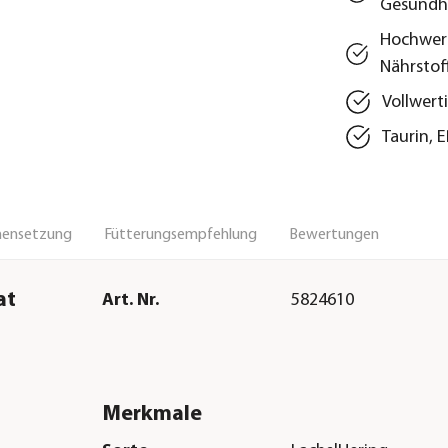
Gesundh
Hochwert
Nährstof
Vollwert
Taurin, 
ensetzung
Fütterungsempfehlung
Bewertungen
at
Art. Nr.
5824610
Merkmale