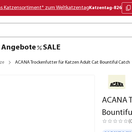
as Katzensortiment* zum Weltkatzentag
Katzentag-826
Angebote
SALE
tze
ACANA Trockenfutter für Katzen Adult Cat Bountiful Catch
ACANA Tr
Bountifu
(