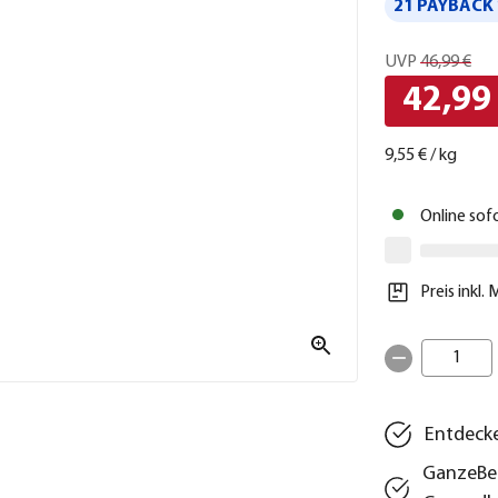
21 PAYBACK 
UVP
46,99 €
42,99
9,55 €
/
kg
Online sof
Preis inkl.
1
Entdecke
GanzeBeu