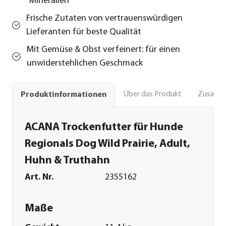
Mineralien
Frische Zutaten von vertrauenswürdigen
Lieferanten für beste Qualität
Mit Gemüse & Obst verfeinert: für einen
unwiderstehlichen Geschmack
Über das Produkt
Zusamm
Produktinformationen
ACANA Trockenfutter für Hunde
Regionals Dog Wild Prairie, Adult,
Huhn & Truthahn
Art. Nr.
2355162
Maße