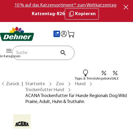
10 % auf das Katzensortiment* zum Weltkatzentag
Katzentag-826
Kopieren
lle Kategorien
Tipps & Trends
Angebote
SALE
Zurück
Startseite
Zoo
Hund
Trockenfutter Hund
ACANA Trockenfutter für Hunde Regionals Dog Wild
Prairie, Adult, Huhn & Truthahn