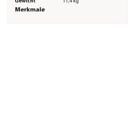
Gewicht
11,4 kg
Merkmale
Sorte
Huhn|Truthahn
Futterart
Trockenfutter
Spezialfutter
Haut & Fell|Magen &
Darm|Weizenfrei|Immunsystem|G
Verpackung
Sack
Sonstiges
Marke
ACANA
Tierart
Hunde
Lebensphase
Adult
Herstellerangaben
Land
CA
Firma
Champion Petfoods
Holding Inc.