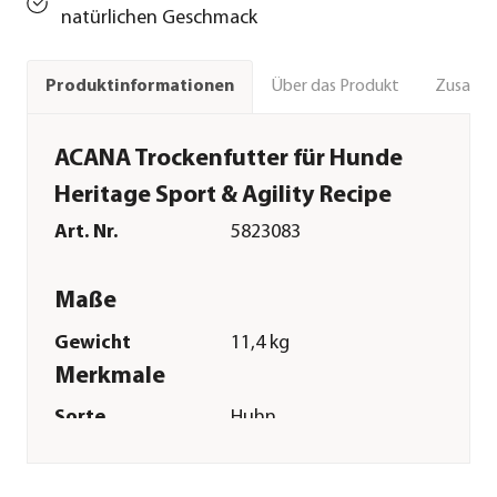
natürlichen Geschmack
Über das Produkt
Zusamm
Produktinformationen
ACANA Trockenfutter für Hunde
Heritage Sport & Agility Recipe
Art. Nr.
5823083
Maße
Gewicht
11,4 kg
Merkmale
Sorte
Huhn
Futterart
Trockenfutter
Spezialfutter
Active|Haut &