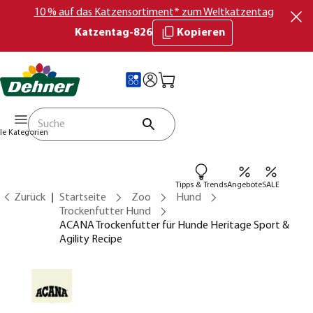
10 % auf das Katzensortiment* zum Weltkatzentag
Katzentag-826
Kopieren
lle Kategorien
Tipps & Trends
Angebote
SALE
Zurück
Startseite
Zoo
Hund
Trockenfutter Hund
ACANA Trockenfutter für Hunde Heritage Sport &
Agility Recipe