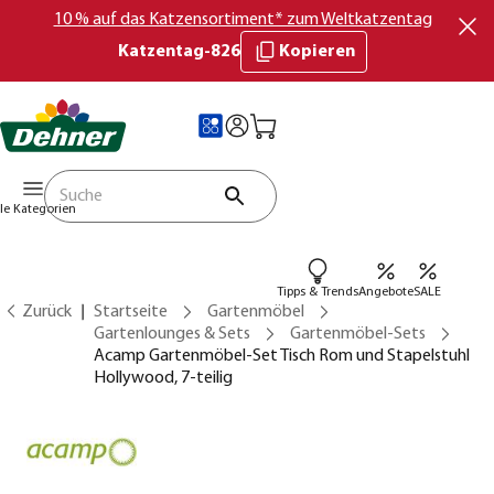
10 % auf das Katzensortiment* zum Weltkatzentag
Katzentag-826
Kopieren
lle Kategorien
Tipps & Trends
Angebote
SALE
Zurück
Startseite
Gartenmöbel
Gartenlounges & Sets
Gartenmöbel-Sets
Acamp Gartenmöbel-Set Tisch Rom und Stapelstuhl
Hollywood, 7-teilig