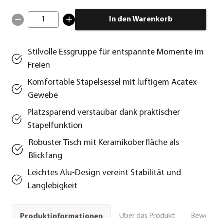
1
In den Warenkorb
Stilvolle Essgruppe für entspannte Momente im
Freien
Komfortable Stapelsessel mit luftigem Acatex-
Gewebe
Platzsparend verstaubar dank praktischer
Stapelfunktion
Robuster Tisch mit Keramikoberfläche als
Blickfang
Leichtes Alu-Design vereint Stabilität und
Langlebigkeit
Über das Produkt
Bewert
Produktinformationen