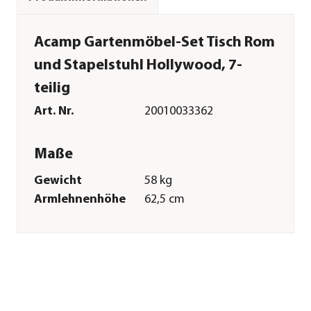
Acamp Gartenmöbel-Set Tisch Rom
und Stapelstuhl Hollywood, 7-
teilig
Art. Nr.
20010033362
Maße
Gewicht
58 kg
Armlehnenhöhe
62,5 cm
Sitzhöhe
45 cm
Merkmale
Farbe
Anthrazit|Dunkelgrau
Materialien
Aluminium|Textilene|Sicherheit
Oberfläche
Pulver-Beschichtung