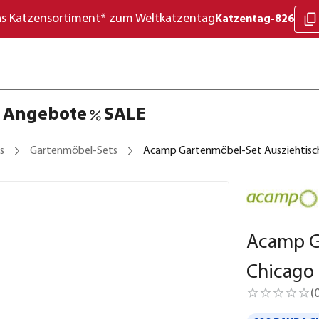
as Katzensortiment* zum Weltkatzentag
Katzentag-826
Angebote
SALE
s
Gartenmöbel-Sets
Acamp Gartenmöbel-Set Ausziehtisch 
Acamp G
Chicago 
(