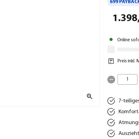
699 PAYBACK
1.398
Online sof
Preis inkl.
1
7‑teilige
Komforta
Atmungs
Auszieht