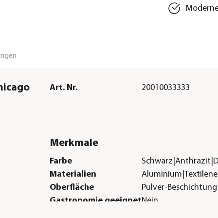
Modernes
ungen
hicago
Art. Nr.
20010033333
Merkmale
Farbe
Schwarz|Anthrazit|
Materialien
Aluminium|Textilene
Oberfläche
Pulver-Beschichtung
Gastronomie geeignet
Nein
Sitzplätze
6